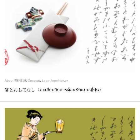
About TENSUI
,
Concept
,
Learn from history
箸とおもてなし〈ตะเกียบกับการต้อนรับแบบญี่ปุ่น〉