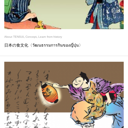
About TENSUI
,
Concept
,
Learn from history
日本の食文化〈วัฒนธรรมการกินของญี่ปุ่น〉