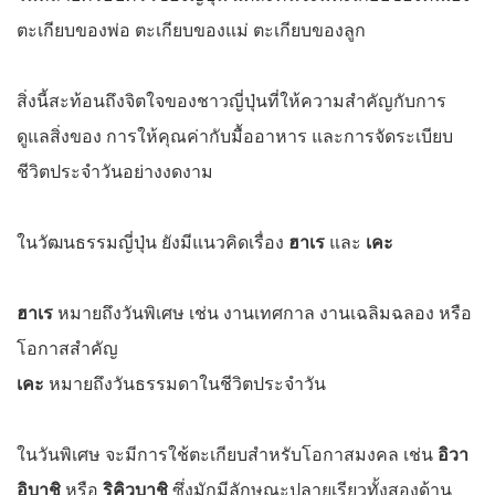
ตะเกียบของพ่อ ตะเกียบของแม่ ตะเกียบของลูก
สิ่งนี้สะท้อนถึงจิตใจของชาวญี่ปุ่นที่ให้ความสำคัญกับการ
ดูแลสิ่งของ การให้คุณค่ากับมื้ออาหาร และการจัดระเบียบ
ชีวิตประจำวันอย่างงดงาม
ในวัฒนธรรมญี่ปุ่น ยังมีแนวคิดเรื่อง
ฮาเร
และ
เคะ
ฮาเร
หมายถึงวันพิเศษ เช่น งานเทศกาล งานเฉลิมฉลอง หรือ
โอกาสสำคัญ
เคะ
หมายถึงวันธรรมดาในชีวิตประจำวัน
ในวันพิเศษ จะมีการใช้ตะเกียบสำหรับโอกาสมงคล เช่น
อิวา
อิบาชิ
หรือ
ริคิวบาชิ
ซึ่งมักมีลักษณะปลายเรียวทั้งสองด้าน