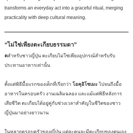
transforms an everyday act into a graceful ritual, merging
practicality with deep cultural meaning.
“ไม่ใช่เพียงตะเกียบธรรมดา”
ต
สำหรับชาวญี่ปุ่น ตะเกียบไม่ใช่เพียงอุปกรณ์สำหรับรับ
ประทานอาหารเท่านั้น
ตั้งแต่พิธีมื้อแรกของเด็กที่เรียกว่า
โอคุอิโซเมะ
ไปจนถึงมื้อ
อาหารในครอบครัว งานเฉลิมฉลอง และแม้แต่พิธีหลังการ
เสียชีวิต ตะเกียบได้อยู่คู่กับช่วงเวลาสำคัญในชีวิตของชาว
ญี่ปุ่นมาอย่างยาวนาน
ในหลายครอบครัวของญี่ปุ่น แต่ละคนจะมีตะเกียบของตนเอง