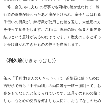
「修二会(しゅにえ)」の行事でも両細の箸が使われて、練
行衆の食事が終わったあと膳が下げられ、童子とよばれる
手伝いの男衆が、練行衆が使用した箸を返し、未使用の方
を使って食事をします。これは、両細の箸が仏界と俗界を
結ぶという意味があるのだそうです。）歴史の古さとずっ
と受け継がれてきたものの尊さを痛感します。
〈利久箸
(りきゅうばし)
〉
茶人「千利休(せんのりきゅう)」は、茶懐石に使うために
吉野杉で自ら「中平両細」の両口箸を一膳一膳削って、お
客をもてなしたと伝えられています。道具そのものの格よ
りも、心と心の交流を何よりも大切に、おもてなしのため