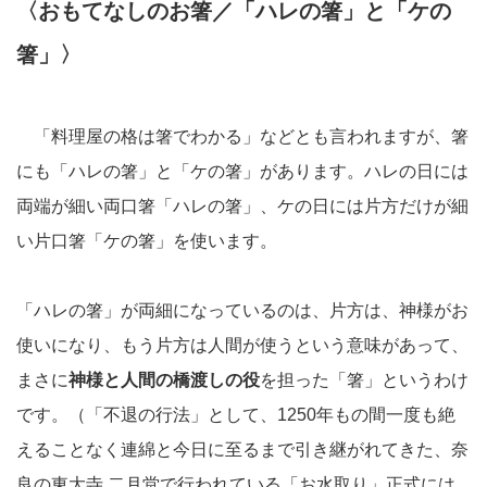
〈おもてなしのお箸／「ハレの箸」と「ケの
箸」〉
「料理屋の格は箸でわかる」などとも言われますが、箸
にも「ハレの箸」と「ケの箸」があります。ハレの日には
両端が細い両口箸「ハレの箸」、ケの日には片方だけが細
い片口箸「ケの箸」を使います。
「ハレの箸」が両細になっているのは、片方は、神様がお
使いになり、もう片方は人間が使うという意味があって、
まさに
神様と人間の橋渡しの役
を担った「箸」というわけ
です。（「不退の行法」として、1250年もの間一度も絶
えることなく連綿と今日に至るまで引き継がれてきた、奈
良の東大寺 二月堂で行われている「お水取り」正式には